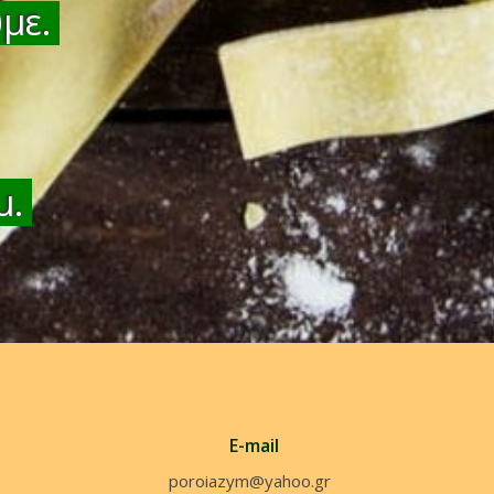
υμε.
μ.
E-mail
poroiazym@yahoo.gr