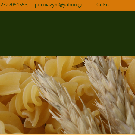
2327051553
,
poroiazym@yahoo.gr
Gr
Εn