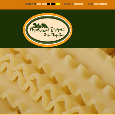
Contrast
Layout
Font
Default
Night
High
High
High
Fixed
Wide
Set
Set
Set
mode
mode
Contrast
Contrast
Contrast
layout
layout
Smaller
Default
Large
Black
Black
Yellow
Font
Font
Font
White
Yellow
Black
mode
mode
mode