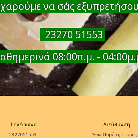
χαρούμε να σάς εξυπρετήσο
23270 51553
θημερινά 08:00π.μ. - 04:00μ.
Τηλέφωνο
Διεύθυνση
2327051553
Άνω Πορόια, Σέρρες,